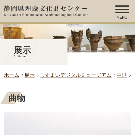
MENU
展示
Exhibition
ホーム
展示
しずまいデジタルミュージアム
中世
曲物