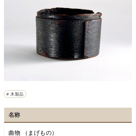
# 木製品
名称
曲物 （まげもの）