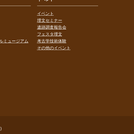
イベント
埋文セミナー
遺跡調査報告会
フェスタ埋文
ルミュージアム
考古学技術体験
その他のイベント
)