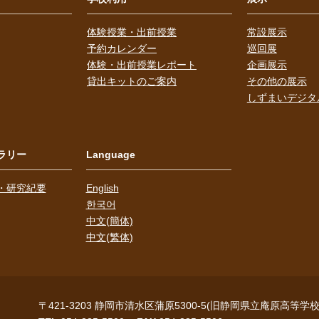
体験授業・出前授業
常設展示
予約カレンダー
巡回展
体験・出前授業レポート
企画展示
貸出キットのご案内
その他の展示
しずまいデジタ
ラリー
Language
・研究紀要
English
한국어
中文(簡体)
中文(繁体)
〒421-3203
静岡市清水区蒲原5300-5(旧静岡県立庵原高等学校