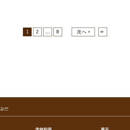
1
2
…
8
次へ
リシー
学校利用
展示