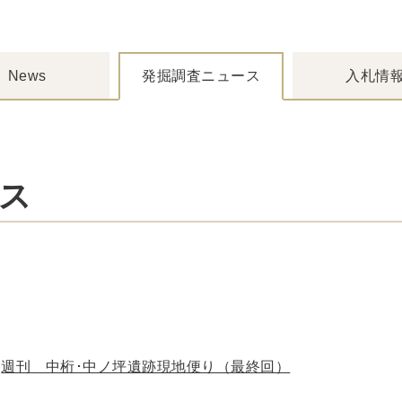
News
発掘調査ニュース
入札情
ス
週刊 中桁･中ノ坪遺跡現地便り（最終回）