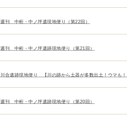
週刊 中桁・中ノ坪遺現地便り（第22回）
週刊 中桁・中ノ坪遺跡現地便り（第21回）
川合遺跡現地便り 【川の跡から土器が多数出土！ウマも！
週刊 中桁・中ノ坪遺跡現地便り（第20回）