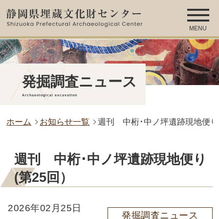
MENU
発掘調査ニュース
Archaeological excavation
ホーム
お知らせ一覧
週刊 中桁･中ノ坪遺跡現地便り 
週刊 中桁･中ノ坪遺跡現地便り
(第25回）
2026年02月25日
発掘調査ニュース