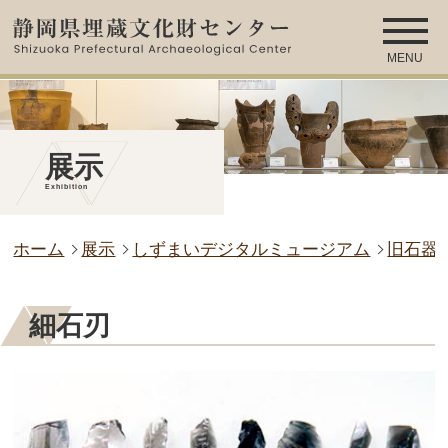
MENU
展示
Exhibition
ホーム
展示
しずまいデジタルミュージアム
旧石器
細石刃