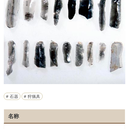
# 石器
# 狩猟具
名称