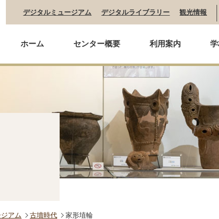
デジタルミュージアム
デジタルライブラリー
観光情報
ホーム
センター概要
利用案内
学
ージアム
古墳時代
家形埴輪