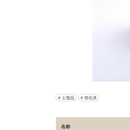
# 土製品
# 祭祀具
名称