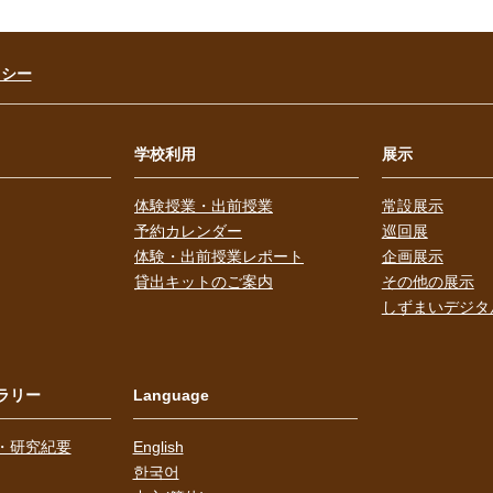
リシー
学校利用
展示
体験授業・出前授業
常設展示
予約カレンダー
巡回展
体験・出前授業レポート
企画展示
貸出キットのご案内
その他の展示
しずまいデジタ
ラリー
Language
・研究紀要
English
한국어