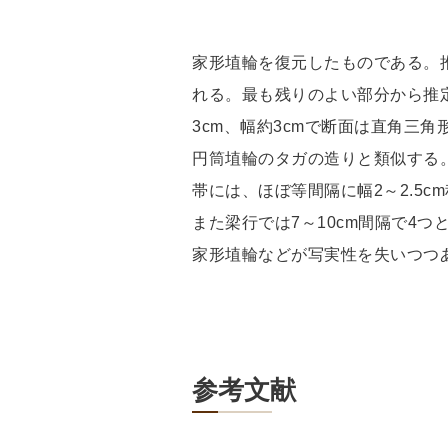
家形埴輪を復元したものである。
れる。最も残りのよい部分から推定
3cm、幅約3cmで断面は直角三
円筒埴輪のタガの造りと類似する。
帯には、ほぼ等間隔に幅2～2.5
また梁行では7～10cm間隔で4
家形埴輪などが写実性を失いつつあ
参考文献