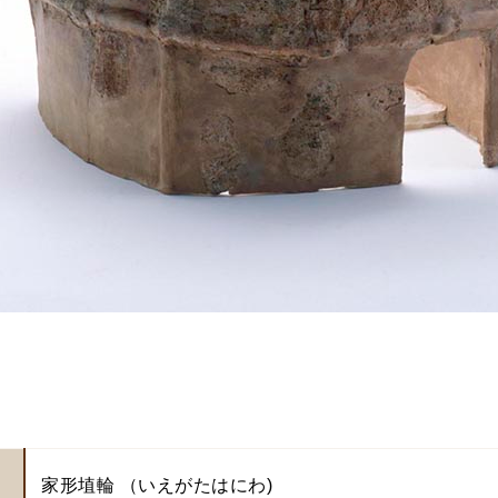
家形埴輪 （いえがたはにわ)