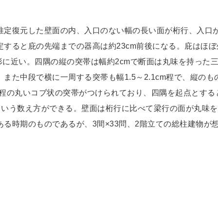
推定復元した壁面の内、入口のない幅の長い面が桁行、入口
すると庇の先端までの器高は約23cm前後になる。庇はほぼ
角形に近い。四隅の縦の突帯は幅約2cmで断面は丸味を持った
また中段で横に一周する突帯も幅1.5～2.1cm程で、縦の
cm程の丸いコブ状の突帯がつけられており、四隅を起点とすると
つという数え方ができる。壁面は桁行に比べて梁行の面が丸味
る時期のものであるが、3間×33問、2階立ての総柱建物が