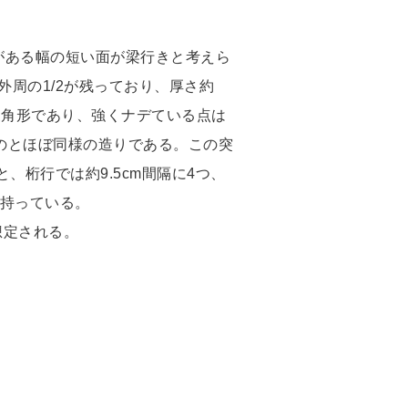
がある幅の短い面が梁行きと考えら
外周の1/2が残っており、厚さ約
三角形であり、強くナデている点は
ものとほぼ同様の造りである。この突
、桁行では約9.5cm間隔に4つ、
を持っている。
想定される。