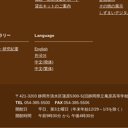
貸出キットのご案内
その他の展示
しずまいデジタ
ラリー
Language
・研究紀要
English
한국어
中文(簡体)
中文(繁体)
〒421-3203
静岡市清水区蒲原5300-5(旧静岡県立庵原高等学校
TEL
054-385-5500
FAX
054-385-5506
開館日
平日、第3土曜日（年末年始12/29～1/3を除く）
開館時間
午前9時30分 から 午後4時30分