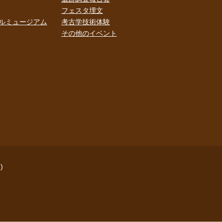
フェスタ埋文
ルミュージアム
考古学技術体験
その他のイベント
)