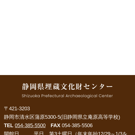
〒421-3203
静岡市清水区蒲原5300-5(旧静岡県立庵原高等学校)
TEL
054-385-5500
FAX
054-385-5506
開館日
平日、第3土曜日（年末年始12/29～1/3を