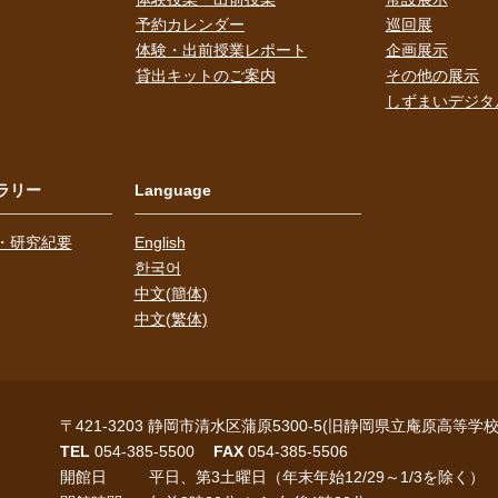
予約カレンダー
巡回展
体験・出前授業レポート
企画展示
貸出キットのご案内
その他の展示
しずまいデジタ
ラリー
Language
・研究紀要
English
한국어
中文(簡体)
中文(繁体)
〒421-3203
静岡市清水区蒲原5300-5(旧静岡県立庵原高等学校
TEL
054-385-5500
FAX
054-385-5506
開館日
平日、第3土曜日（年末年始12/29～1/3を除く）