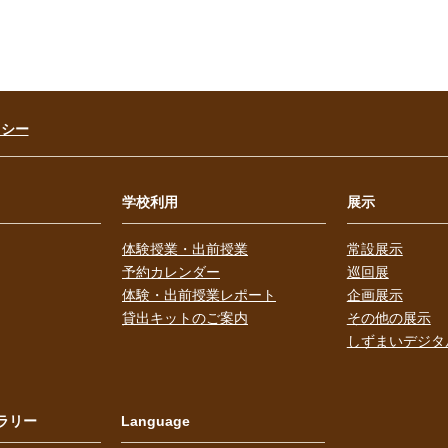
リシー
学校利用
展示
体験授業・出前授業
常設展示
予約カレンダー
巡回展
体験・出前授業レポート
企画展示
貸出キットのご案内
その他の展示
しずまいデジタ
ラリー
Language