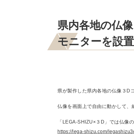
県内各地の仏像
モニターを設置
県が製作した県内各地の仏像３D
仏像を画面上で自由に動かして、
「LEGA-SHIZU×３D」で
https://lega-shizu.com/legashizu3