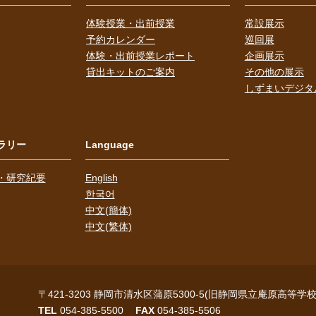
体験授業・出前授業
常設展示
予約カレンダー
巡回展
体験・出前授業レポート
企画展示
貸出キットのご案内
その他の展示
しずまいデジタ
ラリー
Language
・研究紀要
English
한국어
中文(簡体)
中文(繁体)
〒421-3203
静岡市清水区蒲原5300-5(旧静岡県立庵原高等学校
TEL
054-385-5500
FAX
054-385-5506