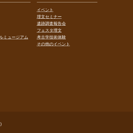
イベント
埋文セミナー
遺跡調査報告会
フェスタ埋文
ルミュージアム
考古学技術体験
その他のイベント
)