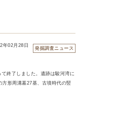
22年02月28日
発掘調査ニュース
って終了しました。遺跡は駿河湾に
の方形周溝墓27基、古墳時代の竪
。