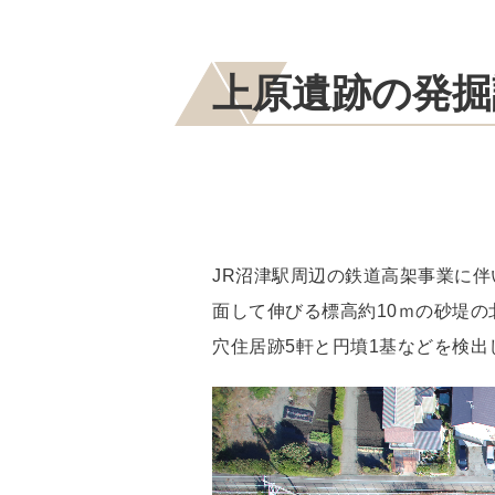
上原遺跡の発掘
JR沼津駅周辺の鉄道高架事業に伴
面して伸びる標高約10ｍの砂堤
穴住居跡5軒と円墳1基などを検