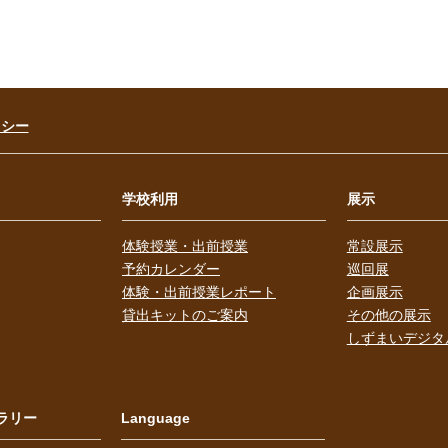
リシー
学校利用
展示
体験授業・出前授業
常設展示
予約カレンダー
巡回展
体験・出前授業レポート
企画展示
貸出キットのご案内
その他の展示
しずまいデジタ
ラリー
Language