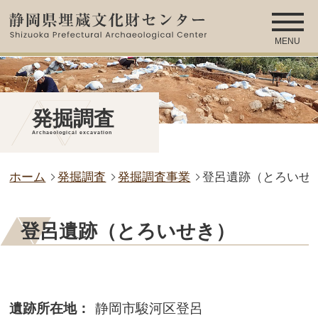
MENU
発掘調査
Archaeological excavation
ホーム
発掘調査
発掘調査事業
登呂遺跡（とろいせ
登呂遺跡（とろいせき）
遺跡所在地：
静岡市駿河区登呂