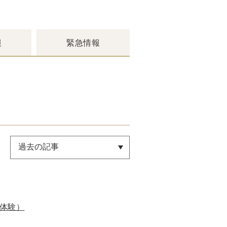
報
緊急情報
り体験）