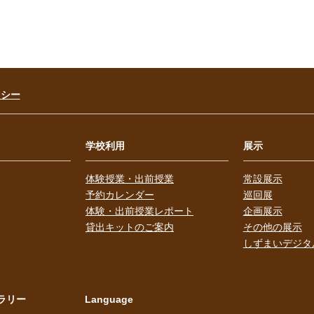
リシー
学校利用
展示
体験授業・出前授業
常設展示
予約カレンダー
巡回展
体験・出前授業レポート
企画展示
貸出キットのご案内
その他の展示
しずまいデジタ
ラリー
Language