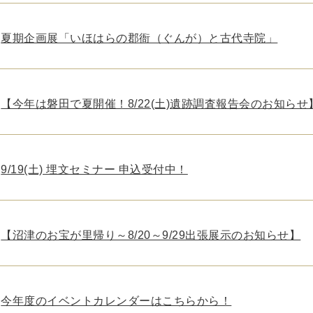
夏期企画展「いほはらの郡衙（ぐんが）と古代寺院」
【今年は磐田で夏開催！8/22(土)遺跡調査報告会のお知らせ
9/19(土) 埋文セミナー 申込受付中！
【沼津のお宝が里帰り～8/20～9/29出張展示のお知らせ】
今年度のイベントカレンダーはこちらから！