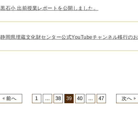
黒石小 出前授業レポートを公開しました。
静岡県埋蔵文化財センター公式YouTubeチャンネル移行の
前へ
1
…
38
39
40
…
47
次へ