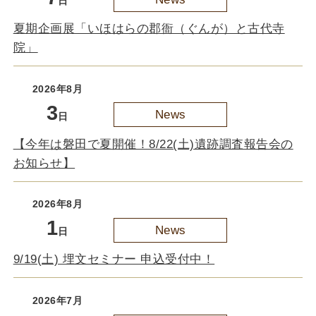
日
夏期企画展「いほはらの郡衙（ぐんが）と古代寺
院」
2026年8月
3
News
日
【今年は磐田で夏開催！8/22(土)遺跡調査報告会の
お知らせ】
2026年8月
1
News
日
9/19(土) 埋文セミナー 申込受付中！
2026年7月